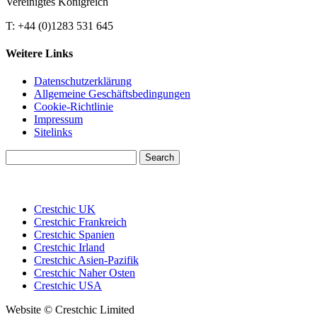
Vereinigtes Königreich
T: +44 (0)1283 531 645
Weitere Links
Datenschutzerklärung
Allgemeine Geschäftsbedingungen
Cookie-Richtlinie
Impressum
Sitelinks
Search
for:
Crestchic UK
Crestchic Frankreich
Crestchic Spanien
Crestchic Irland
Crestchic Asien-Pazifik
Crestchic Naher Osten
Crestchic USA
Website © Crestchic Limited