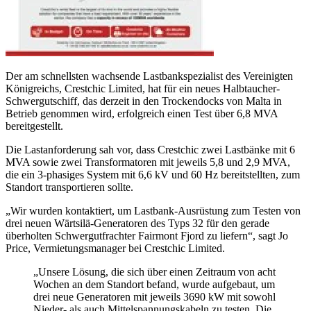
Der am schnellsten wachsende Lastbankspezialist des Vereinigten
Königreichs, Crestchic Limited, hat für ein neues Halbtaucher-
Schwergutschiff, das derzeit in den Trockendocks von Malta in
Betrieb genommen wird, erfolgreich einen Test über 6,8 MVA
bereitgestellt.
Die Lastanforderung sah vor, dass Crestchic zwei Lastbänke mit 6
MVA sowie zwei Transformatoren mit jeweils 5,8 und 2,9 MVA,
die ein 3-phasiges System mit 6,6 kV und 60 Hz bereitstellten, zum
Standort transportieren sollte.
„Wir wurden kontaktiert, um Lastbank-Ausrüstung zum Testen von
drei neuen Wärtsilä-Generatoren des Typs 32 für den gerade
überholten Schwergutfrachter Fairmont Fjord zu liefern“, sagt Jo
Price, Vermietungsmanager bei Crestchic Limited.
„Unsere Lösung, die sich über einen Zeitraum von acht
Wochen an dem Standort befand, wurde aufgebaut, um
drei neue Generatoren mit jeweils 3690 kW mit sowohl
Nieder- als auch Mittelspannungskabeln zu testen. Die