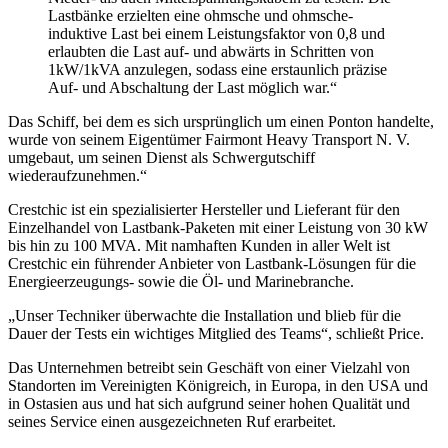
Lastbänke erzielten eine ohmsche und ohmsche-
induktive Last bei einem Leistungsfaktor von 0,8 und
erlaubten die Last auf- und abwärts in Schritten von
1kW/1kVA anzulegen, sodass eine erstaunlich präzise
Auf- und Abschaltung der Last möglich war.“
Das Schiff, bei dem es sich ursprünglich um einen Ponton handelte,
wurde von seinem Eigentümer Fairmont Heavy Transport N. V.
umgebaut, um seinen Dienst als Schwergutschiff
wiederaufzunehmen.“
Crestchic ist ein spezialisierter Hersteller und Lieferant für den
Einzelhandel von Lastbank-Paketen mit einer Leistung von 30 kW
bis hin zu 100 MVA. Mit namhaften Kunden in aller Welt ist
Crestchic ein führender Anbieter von Lastbank-Lösungen für die
Energieerzeugungs- sowie die Öl- und Marinebranche.
„Unser Techniker überwachte die Installation und blieb für die
Dauer der Tests ein wichtiges Mitglied des Teams“, schließt Price.
Das Unternehmen betreibt sein Geschäft von einer Vielzahl von
Standorten im Vereinigten Königreich, in Europa, in den USA und
in Ostasien aus und hat sich aufgrund seiner hohen Qualität und
seines Service einen ausgezeichneten Ruf erarbeitet.