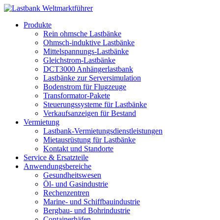
Produkte
Rein ohmsche Lastbänke
Ohmsch-induktive Lastbänke
Mittelspannungs-Lastbänke
Gleichstrom-Lastbänke
DCT3000 Anhängerlastbank
Lastbänke zur Serversimulation
Bodenstrom für Flugzeuge
Transformator-Pakete
Steuerungssysteme für Lastbänke
Verkaufsanzeigen für Bestand
Vermietung
Lastbank-Vermietungsdienstleistungen
Mietausrüstung für Lastbänke
Kontakt und Standorte
Service & Ersatzteile
Anwendungsbereiche
Gesundheitswesen
Öl- und Gasindustrie
Rechenzentren
Marine- und Schiffbauindustrie
Bergbau- und Bohrindustrie
Containerhäfen