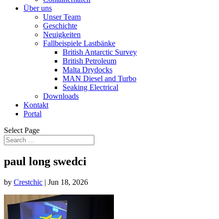
Über uns
Unser Team
Geschichte
Neuigkeiten
Fallbeispiele Lastbänke
British Antarctic Survey
British Petroleum
Malta Drydocks
MAN Diesel and Turbo
Seaking Electrical
Downloads
Kontakt
Portal
Select Page
paul long swedci
by
Crestchic
|
Jun 18, 2026