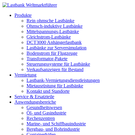
Produkte
Rein ohmsche Lastbänke
Ohmsch-induktive Lastbänke
Mittelspannungs-Lastbänke
Gleichstrom-Lastbänke
DCT3000 Anhängerlastbank
Lastbänke zur Serversimulation
Bodenstrom für Flugzeuge
Transformator-Pakete
Steuerungssysteme für Lastbänke
Verkaufsanzeigen für Bestand
Vermietung
Lastbank-Vermietungsdienstleistungen
Mietausrüstung für Lastbänke
Kontakt und Standorte
Service & Ersatzteile
Anwendungsbereiche
Gesundheitswesen
Öl- und Gasindustrie
Rechenzentren
Marine- und Schiffbauindustrie
Bergbau- und Bohrindustrie
Containerhäfen