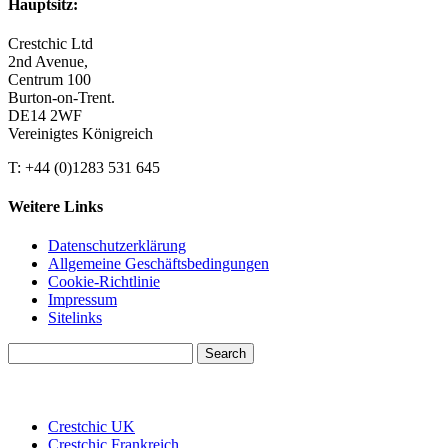
Hauptsitz:
Crestchic Ltd
2nd Avenue,
Centrum 100
Burton-on-Trent.
DE14 2WF
Vereinigtes Königreich
T: +44 (0)1283 531 645
Weitere Links
Datenschutzerklärung
Allgemeine Geschäftsbedingungen
Cookie-Richtlinie
Impressum
Sitelinks
Search
for:
Crestchic UK
Crestchic Frankreich