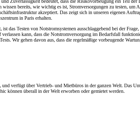
 und Zuverlässigkeit bedeutet, dass die Risikovorbeugung ein Teil de
 wissen bereits, wie wichtig es ist, Stromversorgungen zu testen, um A
häftsinfrastruktur akzeptiert. Das zeigt sich in unseren eigenen Auftra
zentrum in Paris erhalten.
ist das Testen von Notstromsystemen ausschlaggebend bei der Frage, 
f verlassen kann, dass die Notstromversorgung im Bedarfsfall funktionie
er Tests. Wir gehen davon aus, dass die regelmäßige vorbeugende War
und verfügt über Vertrieb- und Mietbüros in der ganzen Welt. Das Unte
ic können überall in der Welt erworben oder gemietet werden.