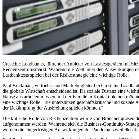
Crestchic Loadbanks, führender Anbieter von Lasttestgeräten mit Sit
Rechenzentrumsmarkt. Während die Welt unter den Auswirkungen der
Lastbanktests spielen bei der Risikostrategie eine wichtige Rolle.
Paul Brickman, Vertriebs- und Marketingleiter bei Crestchic Loadbanks
die globale Wirtschaft entscheidend ist. Da soziale Distanz eine wi
Hause aus arbeiten müssen, mit der Familie in Kontakt bleiben möchte
eine wichtige Rolle – sie unterstützen geschäftskritische und sozial
der Bekämpfung der Ausbreitung spielen könnten.“
Die kritische Rolle von Rechenzentren wurde von Branchengrößen der 
aufgenommen werden. Während sich die Business-Continuity-Strategie
werden die längerfristigen Auswirkungen der Pandemie zweifellos die