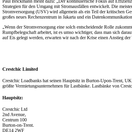
Paul Brickmann meint dazu: „Der kontinuierliche Fokus auf Effizienz
Strategien für den Umgang mit Stromausfällen entwickelt. Die meisten
Stromversorgung (USV) wird allgemein als ein Teil der kritischen Gesc
großes neues Rechenzentrum in Jakarta und ein Datenkommunikations
„Wenn der Stromversorgung eine solch entscheidende Rolle zukommt, 
Rumpfbelegschaft arbeitet, ist es umso wichtiger, dass man sich darau
auf Eis gelegt werden, erwarten wir nach der Krise einen Anstieg d
Crestchic Limited
Crestchic Loadbanks hat seinen Hauptsitz in Burton-Upon-Trent, UK, 
größte Vermietungsunternehmen für Lastbänke. Lastbänke von Crestch
Hauptsitz:
Crestchic Ltd
2nd Avenue,
Centrum 100
Burton-on-Trent.
DE14 2WF