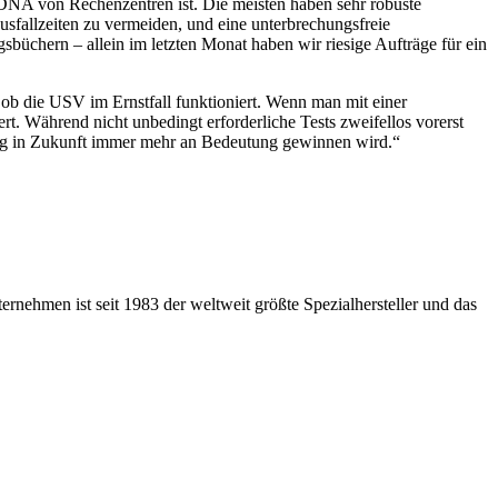
r DNA von Rechenzentren ist. Die meisten haben sehr robuste
usfallzeiten zu vermeiden, und eine unterbrechungsfreie
gsbüchern – allein im letzten Monat haben wir riesige Aufträge für ein
ob die USV im Ernstfall funktioniert. Wenn man mit einer
rt. Während nicht unbedingt erforderliche Tests zweifellos vorerst
tung in Zukunft immer mehr an Bedeutung gewinnen wird.“
rnehmen ist seit 1983 der weltweit größte Spezialhersteller und das