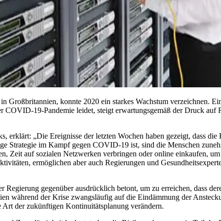
z in Großbritannien, konnte 2020 ein starkes Wachstum verzeichnen. E
 COVID-19-Pandemie leidet, steigt erwartungsgemäß der Druck auf Re
, erklärt: „Die Ereignisse der letzten Wochen haben gezeigt, dass die 
chtige Strategie im Kampf gegen COVID-19 ist, sind die Menschen zune
n, Zeit auf sozialen Netzwerken verbringen oder online einkaufen, um 
e Aktivitäten, ermöglichen aber auch Regierungen und Gesundheitsexpert
Regierung gegenüber ausdrücklich betont, um zu erreichen, dass deren 
n während der Krise zwangsläufig auf die Eindämmung der Ansteckung 
 Art der zukünftigen Kontinuitätsplanung verändern.