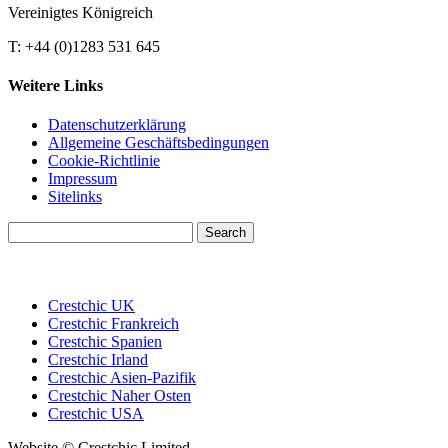
Vereinigtes Königreich
T: +44 (0)1283 531 645
Weitere Links
Datenschutzerklärung
Allgemeine Geschäftsbedingungen
Cookie-Richtlinie
Impressum
Sitelinks
Search
for:
Crestchic UK
Crestchic Frankreich
Crestchic Spanien
Crestchic Irland
Crestchic Asien-Pazifik
Crestchic Naher Osten
Crestchic USA
Website © Crestchic Limited