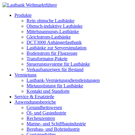
Produkte
Rein ohmsche Lastbänke
Ohmsch-induktive Lastbänke
Mittelspannungs-Lastbänke
Gleichstrom-Lastbänke
DCT3000 Anhängerlastbank
Lastbänke zur Serversimulation
Bodenstrom für Flugzeuge
Transformator-Pakete
Steuerungssysteme für Lastbänke
Verkaufsanzeigen für Bestand
Vermietung
Lastbank-Vermietungsdienstleistungen
Mietausrüstung für Lastbänke
Kontakt und Standorte
Service & Ersatzteile
Anwendungsbereiche
Gesundheitswesen
Öl- und Gasindustrie
Rechenzentren
Marine- und Schiffbauindustrie
Bergbau- und Bohrindustrie
Containerhäfen