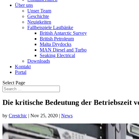
Über uns
Unser Team
Geschichte
Neuigkeiten
Fallbeispiele Lastbänke
British Antarctic Survey
British Petroleum
Malta Drydocks
MAN Diesel and Turbo
Seaking Electrical
Downloads
Kontakt
Portal
Select Page
Die kritische Bedeutung der Betriebszei
by
Crestchic
|
Nov 25, 2020
|
News