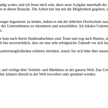
ndig weiter, und ich freue mich sehr, diese neue Aufgabe innerhalb des
en in dieser Branche. Die Arbeit hier hat mir die Möglichkeit gegeben,
g junger Ingenieure zu leisten, indem es mit der örtlichen Hochschule
 des Unternehmens zu rekrutieren und auszubilden. Als lokales Untern
n.
ee kam nach ihrem Studienabschluss zum Team und zog nach Burton, um 
 bin zuversichtlich, dass sie eine sehr erfolgreiche Zukunft vor sich ha
rieremöglichkeiten erfahren möchten, setzen Sie sich bitte über unser
und verfügt über Vertrieb- und Mietbüros in der ganzen Welt. Das Unte
ic können überall in der Welt erworben oder gemietet werden.