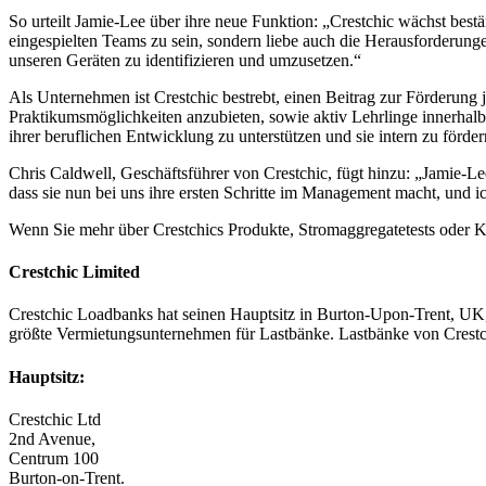
So urteilt Jamie-Lee über ihre neue Funktion: „Crestchic wächst bestä
eingespielten Teams zu sein, sondern liebe auch die Herausforderung
unseren Geräten zu identifizieren und umzusetzen.“
Als Unternehmen ist Crestchic bestrebt, einen Beitrag zur Förderun
Praktikumsmöglichkeiten anzubieten, sowie aktiv Lehrlinge innerhalb
ihrer beruflichen Entwicklung zu unterstützen und sie intern zu förder
Chris Caldwell, Geschäftsführer von Crestchic, fügt hinzu: „Jamie-L
dass sie nun bei uns ihre ersten Schritte im Management macht, und ich
Wenn Sie mehr über Crestchics Produkte, Stromaggregatetests oder Kar
Crestchic Limited
Crestchic Loadbanks hat seinen Hauptsitz in Burton-Upon-Trent, UK, 
größte Vermietungsunternehmen für Lastbänke. Lastbänke von Crestch
Hauptsitz:
Crestchic Ltd
2nd Avenue,
Centrum 100
Burton-on-Trent.