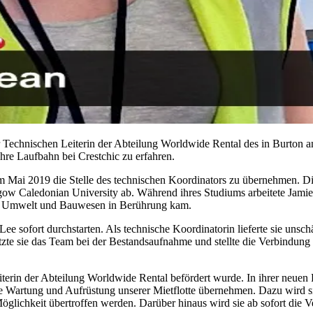
Technischen Leiterin der Abteilung Worldwide Rental des in Burton a
hre Laufbahn bei Crestchic zu erfahren.
 Mai 2019 die Stelle des technischen Koordinators zu übernehmen. D
sgow Caledonian University ab. Während ihres Studiums arbeitete Jami
g, Umwelt und Bauwesen in Berührung kam.
e sofort durchstarten. Als technische Koordinatorin lieferte sie unsch
e sie das Team bei der Bestandsaufnahme und stellte die Verbindung 
Leiterin der Abteilung Worldwide Rental befördert wurde. In ihrer neuen
r die Wartung und Aufrüstung unserer Mietflotte übernehmen. Dazu wird
öglichkeit übertroffen werden. Darüber hinaus wird sie ab sofort die 