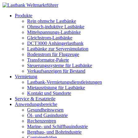
Produkte
Rein ohmsche Lastbänke
Ohmsch-induktive Lastbänke
Mittelspannungs-Lastbänke
Gleichstrom-Lastbänke
DCT3000 Anhängerlastbank
Lastbänke zur Serversimulation
Bodenstrom für Flugzeuge
Transformator-Pakete
Steuerungssysteme für Lastbänke
Verkaufsanzeigen für Bestand
Vermietung
Lastbank-Vermietungsdienstleistungen
Mietausrüstung für Lastbänke
Kontakt und Standorte
Service & Ersatzteile
Anwendungsbereiche
Gesundheitswesen
Öl- und Gasindustrie
Rechenzentren
Marine- und Schiffbauindustrie
Bergbau- und Bohrindustrie
Containerhäfen