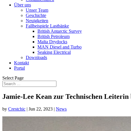
Über uns
Unser Team
Geschichte
Neuigkeiten
Fallbeispiele Lastbänke
British Antarctic Survey
British Petroleum
Malta Drydocks
MAN Diesel and Turbo
Seaking Electrical
Downloads
Kontakt
Portal
Select Page
Jamie-Lee Kean zur Technischen Leiterin 
by
Crestchic
|
Jun 22, 2023
|
News