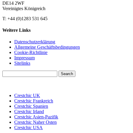
DE14 2WF
Vereinigtes Königreich
T: +44 (0)1283 531 645
Weitere Links
Datenschutzerklärung
Allgemeine Geschäftsbedingungen
Cookie-Richtlinie
Impressum
Sitelinks
Search
for:
Crestchic UK
Crestchic Frankreich
Crestchic Spanien
Crestchic Irland
Crestchic Asien-Pazifik
Crestchic Naher Osten
Crestchic USA