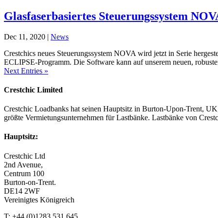
Glasfaserbasiertes Steuerungssystem NOV
Dec 11, 2020
|
News
Crestchics neues Steuerungssystem NOVA wird jetzt in Serie herges
ECLIPSE-Programm. Die Software kann auf unserem neuen, robusten
Next Entries »
Crestchic Limited
Crestchic Loadbanks hat seinen Hauptsitz in Burton-Upon-Trent, UK, 
größte Vermietungsunternehmen für Lastbänke. Lastbänke von Crestch
Hauptsitz:
Crestchic Ltd
2nd Avenue,
Centrum 100
Burton-on-Trent.
DE14 2WF
Vereinigtes Königreich
T: +44 (0)1283 531 645