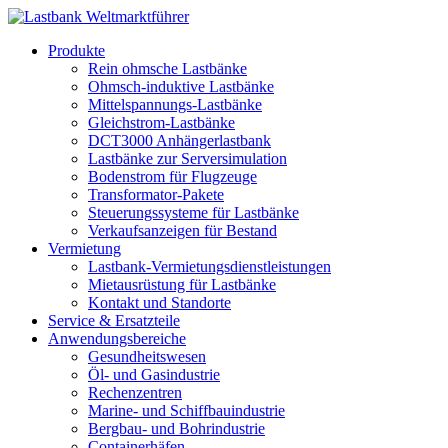
Produkte
Rein ohmsche Lastbänke
Ohmsch-induktive Lastbänke
Mittelspannungs-Lastbänke
Gleichstrom-Lastbänke
DCT3000 Anhängerlastbank
Lastbänke zur Serversimulation
Bodenstrom für Flugzeuge
Transformator-Pakete
Steuerungssysteme für Lastbänke
Verkaufsanzeigen für Bestand
Vermietung
Lastbank-Vermietungsdienstleistungen
Mietausrüstung für Lastbänke
Kontakt und Standorte
Service & Ersatzteile
Anwendungsbereiche
Gesundheitswesen
Öl- und Gasindustrie
Rechenzentren
Marine- und Schiffbauindustrie
Bergbau- und Bohrindustrie
Containerhäfen